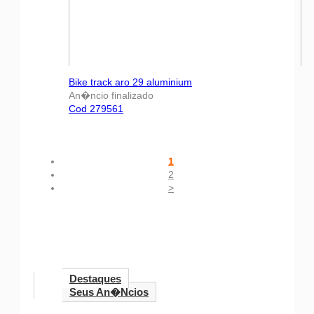
Bike track aro 29 aluminium
An�ncio finalizado
Cod 279561
1
2
>
Destaques
Seus An�ncios