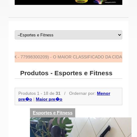
- 77998300209) - O MAIOR CLASSIFICADO DA CIDADE! - QUER VEN
Produtos - Esportes e Fitness
Produtos 1 - 18 de
31
/
Ordernar por:
Menor
pre�o
|
Maior pre�o
Esportes e Fitness