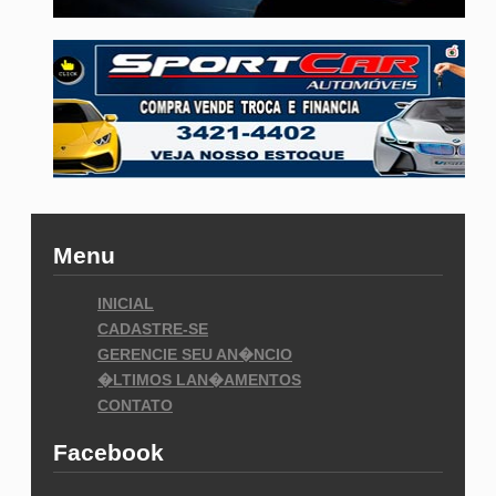
Menu
INICIAL
CADASTRE-SE
GERENCIE SEU AN�NCIO
�LTIMOS LAN�AMENTOS
CONTATO
Facebook