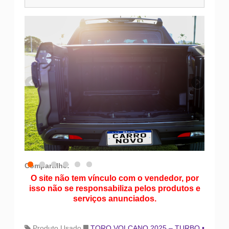
Compartilhe:
O site não tem vínculo com o vendedor, por
isso não se responsabiliza pelos produtos e
serviços anunciados.
Produto Usado
TORO VOLCANO 2025 – TURBO •