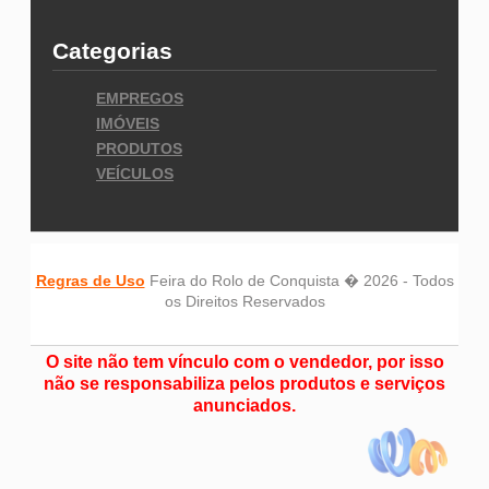
Categorias
EMPREGOS
IMÓVEIS
PRODUTOS
VEÍCULOS
Regras de Uso
Feira do Rolo de Conquista � 2026 - Todos
os Direitos Reservados
O site não tem vínculo com o vendedor, por isso
não se responsabiliza pelos produtos e serviços
anunciados.