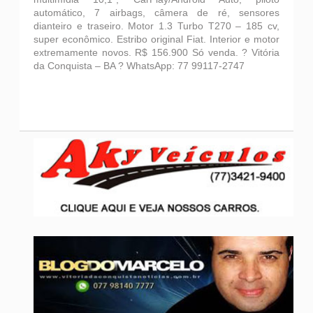
automático, 7 airbags, câmera de ré, sensores
dianteiro e traseiro. Motor 1.3 Turbo T270 – 185 cv,
super econômico. Estribo original Fiat. Interior e motor
extremamente novos. R$ 156.900 Só venda. ? Vitória
da Conquista – BA ? WhatsApp: 77 99117-2747